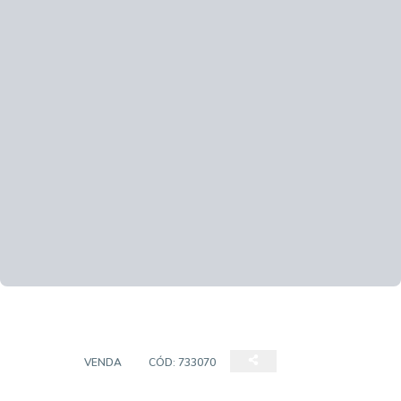
CASA
VENDA
CÓD:
733070