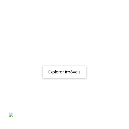
Procurando o imóvel dos sonhos?
Podemos ajudá-lo a realizar o seu sonho de um imóvel
novo
Explorar Imóveis