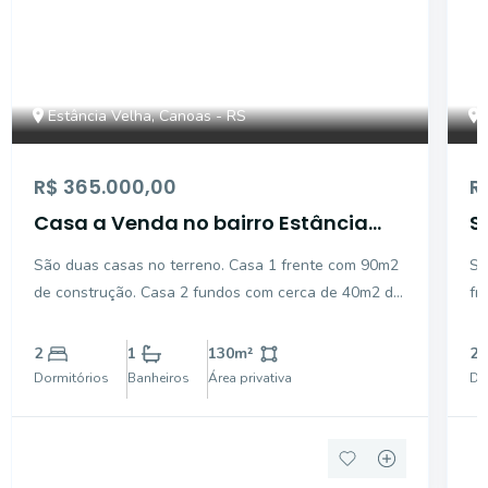
Estância Velha, Canoas - RS
R$ 365.000,00
R
Casa a Venda no bairro Estância
S
Velha - Canoas, RS
b
São duas casas no terreno. Casa 1 frente com 90m2
So
de construção. Casa 2 fundos com cerca de 40m2 de
fr
construção. Jardim na frente e pátio fundos com
por
árvores frutíferas e depósito. Piso cerâmico nos
ja
2
1
130
m²
2
ambientes e forro de pvc no teto. Área coberta
pa
Dormitórios
Banheiros
Área privativa
Do
fundos