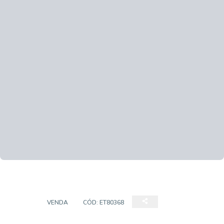
CASA
VENDA
CÓD:
ET80368