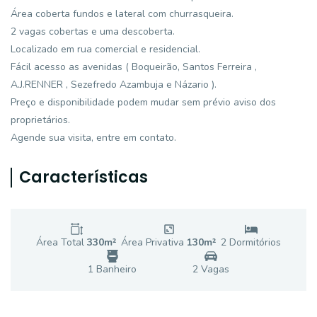
Área coberta fundos e lateral com churrasqueira.
2 vagas cobertas e uma descoberta.
Localizado em rua comercial e residencial.
Fácil acesso as avenidas ( Boqueirão, Santos Ferreira ,
A.J.RENNER , Sezefredo Azambuja e Názario ).
Preço e disponibilidade podem mudar sem prévio aviso dos
proprietários.
Agende sua visita, entre em contato.
Características
Área Total
330
m²
Área Privativa
130
m²
2
Dormitório
s
1
Banheiro
2
Vaga
s