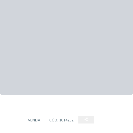
CASA
VENDA
CÓD:
1014232