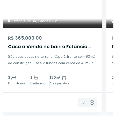
Estância Velha, Canoas - RS
R$ 365.000,00
R
Casa a Venda no bairro Estância
S
Velha - Canoas, RS
b
São duas casas no terreno. Casa 1 frente com 90m2
So
de construção. Casa 2 fundos com cerca de 40m2 de
fr
construção. Jardim na frente e pátio fundos com
por
árvores frutíferas e depósito. Piso cerâmico nos
ja
2
1
130
m²
2
ambientes e forro de pvc no teto. Área coberta
pa
Dormitórios
Banheiros
Área privativa
Do
fundos