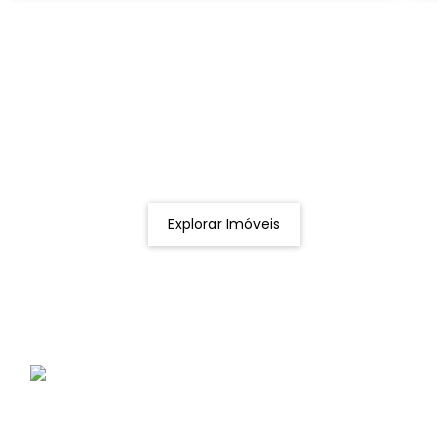
Procurando o imóvel dos sonhos?
Podemos ajudá-lo a realizar o seu sonho de um imóvel
novo
Explorar Imóveis