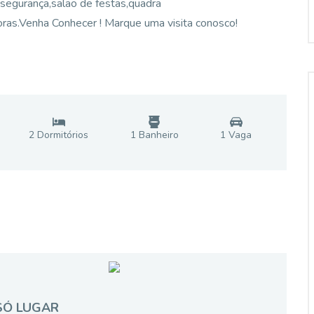
a,segurança,salão de festas,quadra
oras.Venha Conhecer ! Marque uma visita conosco!
2
Dormitório
s
1
Banheiro
1
Vaga
SÓ LUGAR