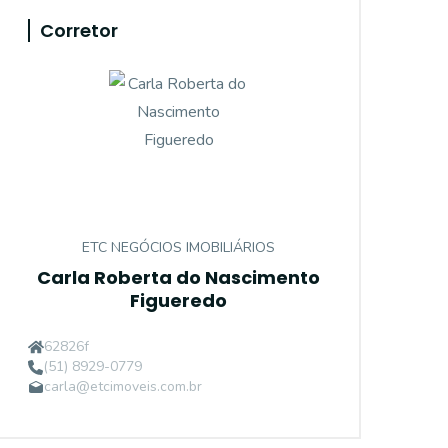
Corretor
ETC NEGÓCIOS IMOBILIÁRIOS
Carla Roberta do Nascimento
Figueredo
62826f
(51) 8929-0779
carla@etcimoveis.com.br