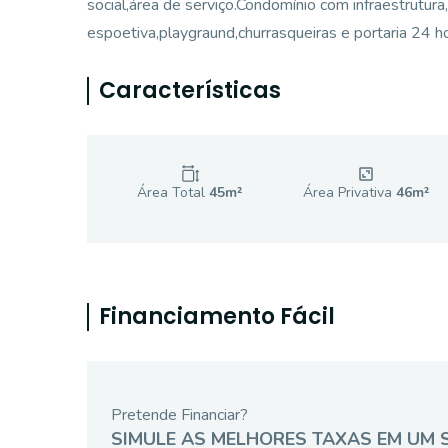
social,área de serviço.Condomínio com infraestrutur
espoetiva,playgraund,churrasqueiras e portaria 24 h
Características
Área Total
45
m²
Área Privativa
46
m²
Financiamento Fácil
Pretende Financiar?
SIMULE AS MELHORES TAXAS EM UM 