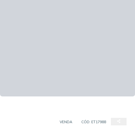
CASA EM CONDOMÍNIO
VENDA
CÓD:
ET17988