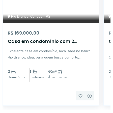
Rio Branco, Canoas - RS
R$ 169.000,00
R
Casa em condomínio com 2
C
dormitórios.
c
Excelente casa em condomínio, localizada no bairro
Li
Rio Branco, ideal para quem busca conforto,
Co
segurança e praticidade. O imóvel conta com 2
Co
dormitórios, sala aconchegante, cozinha funcional,
2 
2
1
60
m²
2
banheiro, área de serviço e 1 vaga de garagem
Ne
Dormitórios
Banheiros
Área privativa
Do
coberta. O con
se