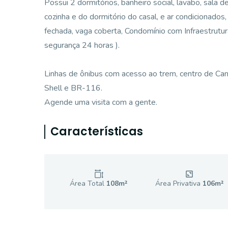
Possui 2 dormitórios, banheiro social, lavabo, sala 
cozinha e do dormitório do casal, e ar condicionados
fechada, vaga coberta, Condomínio com Infraestrutura
segurança 24 horas ).
Linhas de ônibus com acesso ao trem, centro de Can
Shell e BR-116.
Agende uma visita com a gente.
Características
Área Total
108
m²
Área Privativa
106
m²