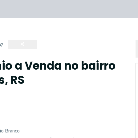
87
o a Venda no bairro
s, RS
io Branco.