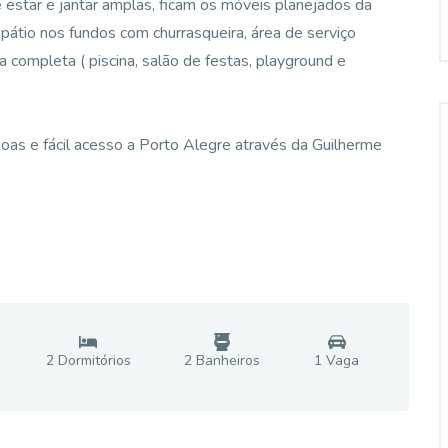
de estar e jantar amplas, ficam os móveis planejados da
, pátio nos fundos com churrasqueira, área de serviço
 completa ( piscina, salão de festas, playground e
oas e fácil acesso a Porto Alegre através da Guilherme
2
Dormitório
s
2
Banheiro
s
1
Vaga