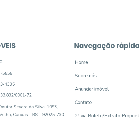
VEIS
Navegação rápid
0J
Home
5-5555
Sobre nós
93-4335
Anunciar imóvel
033.832/0001-72
Contato
outor Severo da Silva, 1093,
 Velha, Canoas - RS - 92025-730
2ª via Boleto/Extrato Propriet