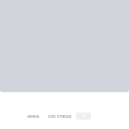
CASA
VENDA
CÓD:
ET00103