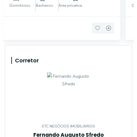
amplos, com sala de estar e jantar climatizadas e
co
Dormitórios
Banheiros
Área privativa
Do
ventiladas
se
Corretor
ETC NEGÓCIOS IMOBILIÁRIOS
Fernando Augusto Sfredo