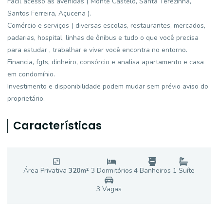
Fácil acesso as avenidas ( Monte Castelo, Santa Terezinha,
Santos Ferreira, Açucena ).
Comércio e serviços ( diversas escolas, restaurantes, mercados,
padarias, hospital, linhas de ônibus e tudo o que você precisa
para estudar , trabalhar e viver você encontra no entorno.
Financia, fgts, dinheiro, consórcio e analisa apartamento e casa
em condomínio.
Investimento e disponibilidade podem mudar sem prévio aviso do
proprietário.
Características
Área Privativa
320
m²
3
Dormitório
s
4
Banheiro
s
1
Suíte
3
Vaga
s