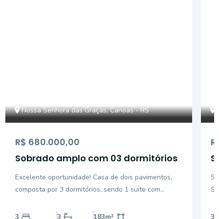
Nossa Senhora das Graças, Canoas - RS
R$ 680.000,00
R
Sobrado amplo com 03 dormitórios
S
b
Excelente oportunidade! Casa de dois pavimentos,
So
composta por 3 dormitórios, sendo 1 suíte com
Se
banheira exclusiva. Todos os dormitórios possuem
im
ar-condicionado e ventilador de teto. Ambientes
cl
3
3
183
m²
3