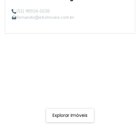
(51) 99316-0226
fernando@etcimoveis.com.br
Procurando o imóvel dos sonhos?
Podemos ajudá-lo a realizar o seu sonho de um imóvel
novo
Explorar Imóveis