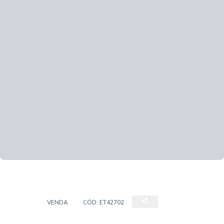
CASA
VENDA
CÓD:
ET42702