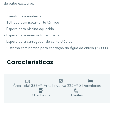
de pátio exclusivo.
Infraestrutura moderna:
- Telhado com isolamento térmico
- Espera para piscina aquecida
- Espera para energia fotovoltaica
- Espera para carregador de carro elétrico
- Cisterna com bomba para captação da água da chuva (2.000L)
Características
Área Total
357
m²
Área Privativa
220
m²
3
Dormitório
s
2
Banheiro
s
3
Suíte
s