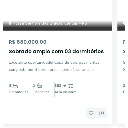
Nossa Senhora das Graças, Canoas - RS
R$ 680.000,00
R
Sobrado amplo com 03 dormitórios
S
v
Excelente oportunidade! Casa de dois pavimentos,
So
G
composta por 3 dormitórios, sendo 1 suíte com
Se
banheira exclusiva. Todos os dormitórios possuem
co
ar-condicionado e ventilador de teto. Ambientes
pá
3
3
183
m²
3
amplos, com sala de estar e jantar climatizadas e
e 
Dormitórios
Banheiros
Área privativa
Do
ventiladas
fe