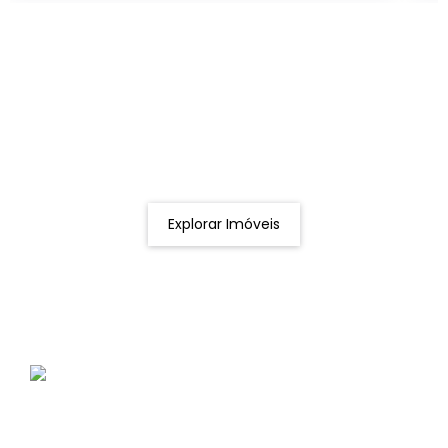
Procurando o imóvel dos sonhos?
Podemos ajudá-lo a realizar o seu sonho de um imóvel
novo
Explorar Imóveis