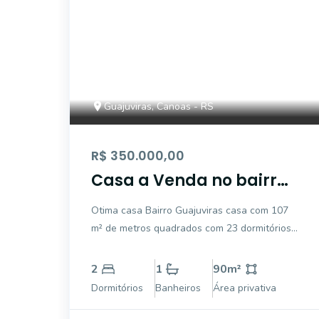
Guajuviras, Canoas - RS
R$ 350.000,00
Casa a Venda no bairro
Guajuviras - Canoas, RS
Otima casa Bairro Guajuviras casa com 107
m² de metros quadrados com 23 dormitórios
, 2 sala cozinha ampla, banheiro área de
serviço. Garagem ampla com 30m², pátio
2
1
90
m²
lateral e fundos.
Dormitórios
Banheiros
Área privativa