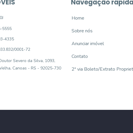
VEIS
Navegação rápid
0J
Home
5-5555
Sobre nós
93-4335
Anunciar imóvel
033.832/0001-72
Contato
outor Severo da Silva, 1093,
 Velha, Canoas - RS - 92025-730
2ª via Boleto/Extrato Propriet