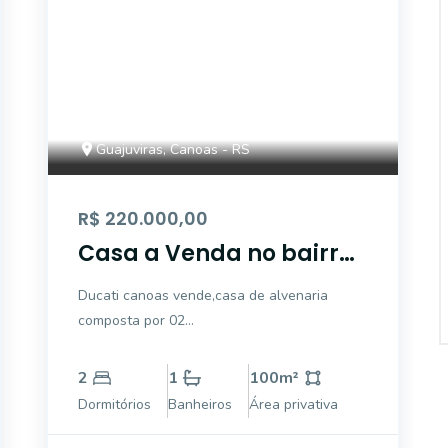
Guajuviras, Canoas - RS
R$ 220.000,00
Casa a Venda no bairro
Guajuviras - Canoas, RS
Ducati canoas vende,casa de alvenaria
composta por 02
dormitórios,sala,cozinha,banheiro com box de
vidro garagem com vaga para 03
2
1
100
m²
carros,quintal,churrasqueira terreno amplo
Dormitórios
Banheiros
Área privativa
com muro alto nos fundos localizada em
Canoas no bairro guajuviras.