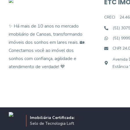
ETC IMÓ
CRECI
24.46
✨ Há mais de 10 anos no mercado
(51) 307
imobiliário de Canoas, transformando
(51) 999
imóveis dos sonhos em lares reais. 🏡
CNPJ 24.
Conectamos você ao imóvel dos
sonhos com confiança, agilidade e
Avenida D
atendimento de verdade! 💙
Estância
Imobiliária Certificada:
Selo de Tecnologia Loft