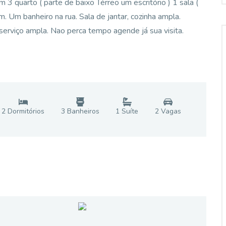
3 quarto ( parte de baixo Térreo um escritório ) 1 sala (
Um banheiro na rua. Sala de jantar, cozinha ampla.
 serviço ampla. Nao perca tempo agende já sua visita.
2
Dormitório
s
3
Banheiro
s
1
Suíte
2
Vaga
s