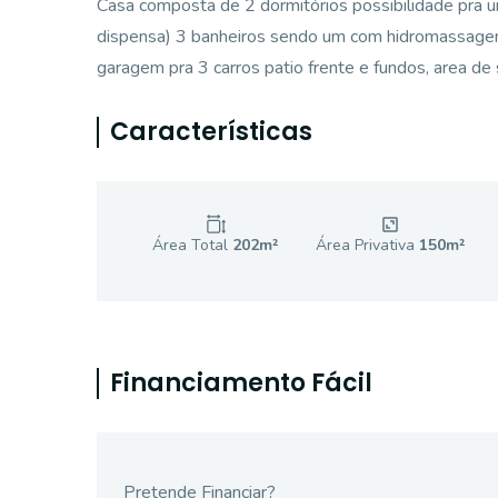
Casa composta de 2 dormitórios possibilidade pra um 
dispensa) 3 banheiros sendo um com hidromassagem. 
garagem pra 3 carros patio frente e fundos, area de
Características
Área Total
202
m²
Área Privativa
150
m²
Financiamento Fácil
Pretende Financiar?