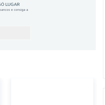
SÓ LUGAR
bancos e consiga a
526565