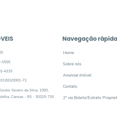
VEIS
Navegação rápid
0J
Home
5-5555
Sobre nós
93-4335
Anunciar imóvel
033.832/0001-72
Contato
outor Severo da Silva, 1093,
 Velha, Canoas - RS - 92025-730
2ª via Boleto/Extrato Propriet