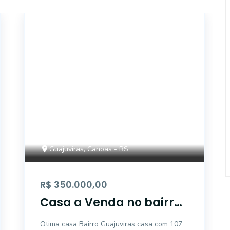
ET81380
Guajuviras, Canoas - RS
R$ 350.000,00
Casa a Venda no bairro
Guajuviras - Canoas, RS
Otima casa Bairro Guajuviras casa com 107