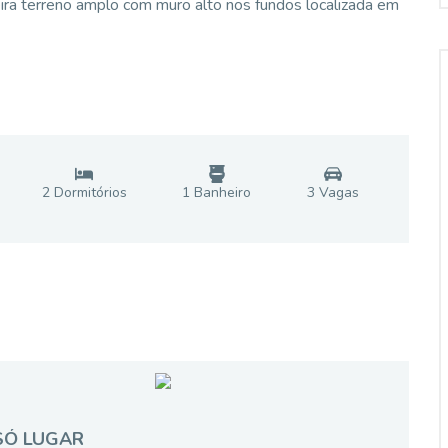
ira terreno amplo com muro alto nos fundos localizada em
2
Dormitório
s
1
Banheiro
3
Vaga
s
SÓ LUGAR