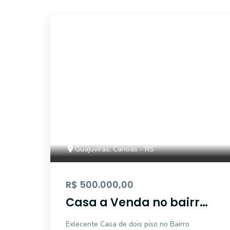
ET86350
Guajuviras, Canoas - RS
R$ 500.000,00
Casa a Venda no bairro
Guajuviras - Canoas, RS
Exlecente Casa de dois piso no Bairro