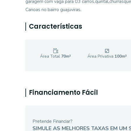
garagem com vaga para 03 carros,quintal,churrasque
Canoas no bairro guajuviras.
Características
Área Total
70
m²
Área Privativa
100
m²
Financiamento Fácil
Pretende Financiar?
SIMULE AS MELHORES TAXAS EM UM 