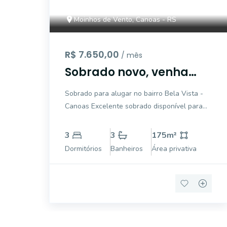
Moinhos de Vento, Canoas - RS
R$ 7.650,00
/ mês
Sobrado novo, venha
conhecer!
Sobrado para alugar no bairro Bela Vista -
Canoas Excelente sobrado disponível para
locação em uma das melhores regiões da
cidade. 3 suítes, todas com sacada Espaço
3
3
175
m²
gourmet com churrasqueira Piso porcelanato
Dormitórios
Banheiros
Área privativa
de alto padrão no térreo, banheiros