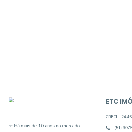
Procurando o i
Podemos ajudá-lo a realizar o seu sonho d
ETC IMÓ
CRECI
24.46
✨ Há mais de 10 anos no mercado
(51) 307