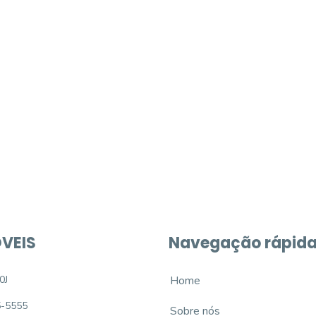
móvel dos sonhos?
e um imóvel novo
VEIS
Navegação rápid
0J
Home
5-5555
Sobre nós