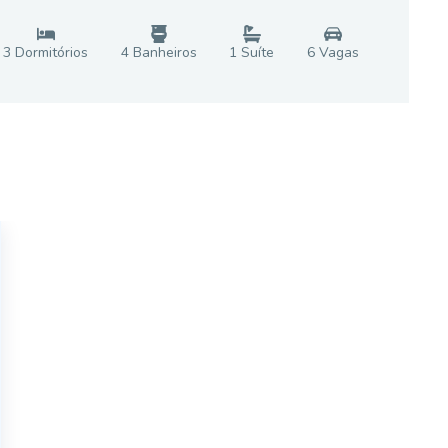
3
Dormitório
s
4
Banheiro
s
1
Suíte
6
Vaga
s