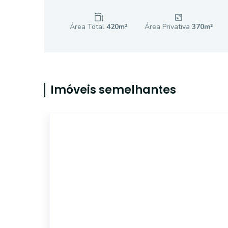
Área Total
420
m²
Área Privativa
370
m²
Imóveis semelhantes
ET37954