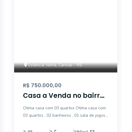
Estância Velha, Canoas - RS
R$ 750.000,00
Casa a Venda no bairro
Estância Velha -
Otima casa com 03 quartos Otima casa com
Canoas, RS
03 quartos , 02 banheiros , 01 sala de jogos ,
sala jantar ,cozinha ,garagem para pelo
menos 02 carros ,01 ambiente que pode ser