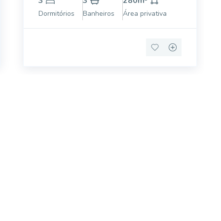
3
3
280
m²
utilizados para despensa , churrasqueira ,
Dormitórios
Banheiros
Área privativa
piso em praticamente todo pátio. Ficam
móvel dos sonhos?
e um imóvel novo