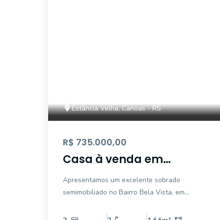
Estância Velha, Canoas - RS
R$ 735.000,00
Casa à venda em
Estância Velha, Canoas
Apresentamos um excelente sobrado
semimobiliado no Bairro Bela Vista, em
Canoas, ideal para quem busca conforto,
praticidade e uma localização privilegiada.