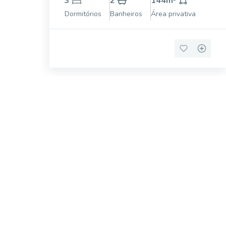
3
2
144
m²
Com 144m² de área privativa, o imóvel foi
Dormitórios
Banheiros
Área privativa
planejado para proporcionar ambientes
amplos e funcio
Procurando o i
Podemos ajudá-lo a realizar o seu sonho d