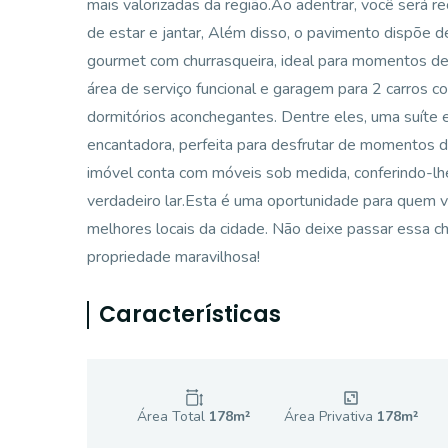
mais valorizadas da região.Ao adentrar, você será r
de estar e jantar, Além disso, o pavimento dispõe 
gourmet com churrasqueira, ideal para momentos de 
área de serviço funcional e garagem para 2 carros 
dormitórios aconchegantes. Dentre eles, uma suíte
encantadora, perfeita para desfrutar de momentos de
imóvel conta com móveis sob medida, conferindo-lh
verdadeiro lar.Esta é uma oportunidade para quem va
melhores locais da cidade. Não deixe passar essa 
propriedade maravilhosa!
Características
Área Total
178
m²
Área Privativa
178
m²