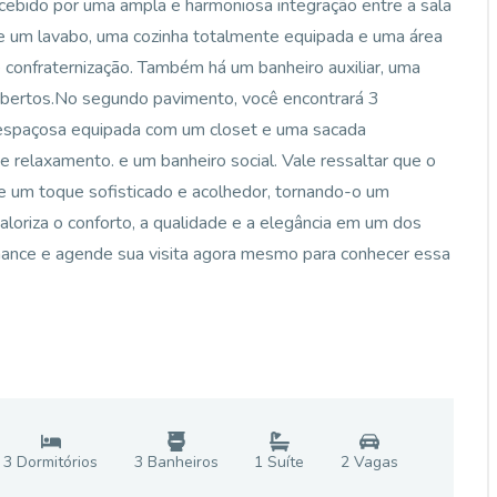
ecebido por uma ampla e harmoniosa integração entre a sala
de um lavabo, uma cozinha totalmente equipada e uma área
confraternização. Também há um banheiro auxiliar, uma
cobertos.No segundo pavimento, você encontrará 3
 espaçosa equipada com um closet e uma sacada
 relaxamento. e um banheiro social. Vale ressaltar que o
e um toque sofisticado e acolhedor, tornando-o um
loriza o conforto, a qualidade e a elegância em um dos
chance e agende sua visita agora mesmo para conhecer essa
3
Dormitório
s
3
Banheiro
s
1
Suíte
2
Vaga
s