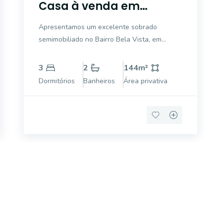
Casa à venda em
Estância Velha, Canoas
Apresentamos um excelente sobrado
semimobiliado no Bairro Bela Vista, em
Canoas, ideal para quem busca conforto,
praticidade e uma localização privilegiada.
3
2
144
m²
Com 144m² de área privativa, o imóvel foi
Dormitórios
Banheiros
Área privativa
planejado para proporcionar ambientes
amplos e funcio
móvel dos sonhos?