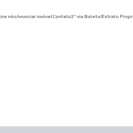
bre nós
Anunciar imóvel
Contato
2ª via Boleto/Extrato Propr