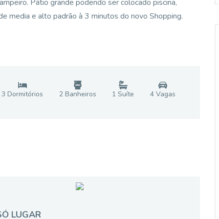
campeiro. Pátio grande podendo ser colocado piscina,
 de media e alto padrão à 3 minutos do novo Shopping.
3
Dormitório
s
2
Banheiro
s
1
Suíte
4
Vaga
s
SÓ LUGAR