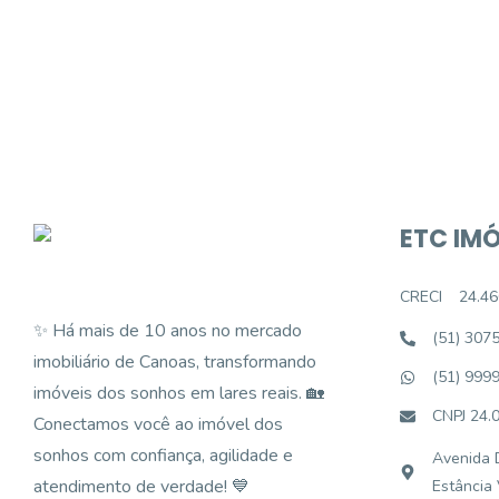
Podemos ajudá-lo a realizar o seu sonho d
ETC IMÓ
CRECI
24.46
✨ Há mais de 10 anos no mercado
(51) 307
imobiliário de Canoas, transformando
(51) 999
imóveis dos sonhos em lares reais. 🏡
CNPJ 24.
Conectamos você ao imóvel dos
sonhos com confiança, agilidade e
Avenida D
atendimento de verdade! 💙
Estância