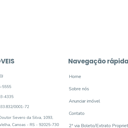
e um imóvel novo
VEIS
Navegação rápid
0J
Home
5-5555
Sobre nós
93-4335
Anunciar imóvel
033.832/0001-72
Contato
outor Severo da Silva, 1093,
 Velha, Canoas - RS - 92025-730
2ª via Boleto/Extrato Propriet