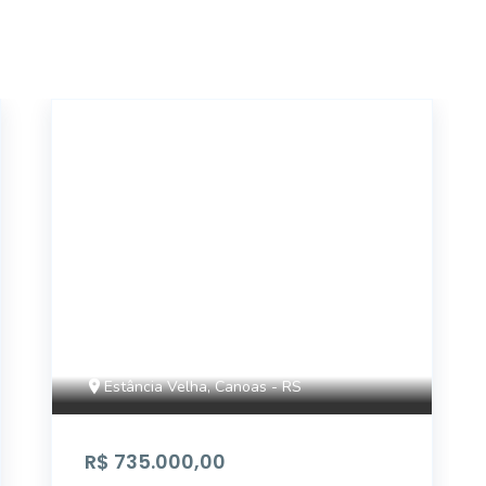
ET20070
Estância Velha, Canoas - RS
R$ 735.000,00