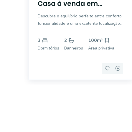
Casa à venda em
Estância Velha, Canoas
Descubra o equilíbrio perfeito entre conforto,
funcionalidade e uma excelente localização
neste belo sobrado no bairro Mont Serrat,
em Canoas. Com 100m² de área privativa, o
3
2
100
m²
imóvel foi projetado para oferecer ambientes
Dormitórios
Banheiros
Área privativa
amplos, bem distribuídos e com ót
Procurando o i