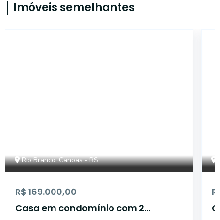
Imóveis semelhantes
ET36221
Rio Branco, Canoas - RS
R$ 169.000,00
R
Casa em condomínio com 2
C
dormitórios.
c