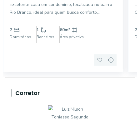
Excelente casa em condomínio, localizada no bairro
Li
Rio Branco, ideal para quem busca conforto,
Co
segurança e praticidade. O imóvel conta com 2
Co
dormitórios, sala aconchegante, cozinha funcional,
2 
2
1
60
m²
2
banheiro, área de serviço e 1 vaga de garagem
Ne
Dormitórios
Banheiros
Área privativa
Do
coberta. O con
se
Corretor