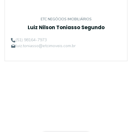
ETC NEGÓCIOS IMOBILIÁRIOS
Luiz Nilson Toniasso Segundo
(51) 98164-7973
luiz.toniasso@etcimoveis.com.br
Procurando o imóvel dos sonhos?
Podemos ajudá-lo a realizar o seu sonho de um imóvel
novo