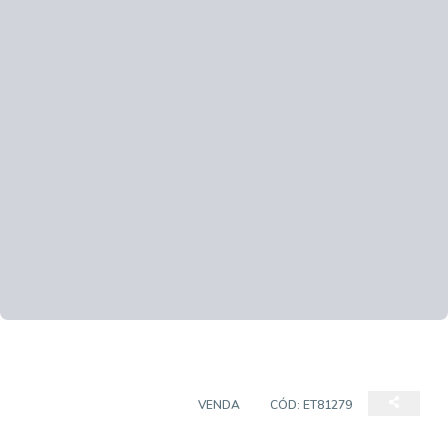
CASA EM CONDOMÍNIO
VENDA
CÓD:
ET81279