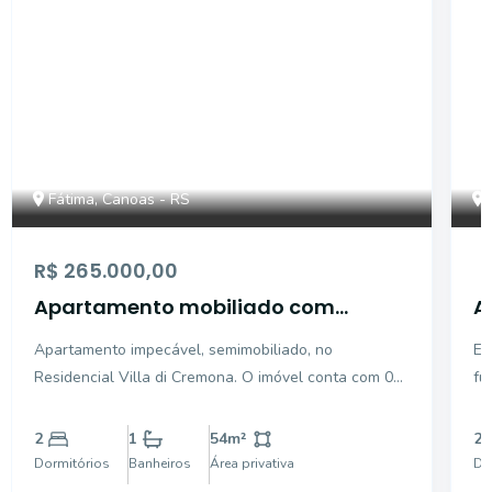
Fátima, Canoas - RS
R$ 265.000,00
Apartamento mobiliado com
A
sacada integrada com
C
Apartamento impecável, semimobiliado, no
Ex
churrasqueira
l
Residencial Villa di Cremona. O imóvel conta com 02
fu
dormitórios, sala ampla com conceito aberto, sacada
co
integrada com churrasqueira, cozinha e área de
ar
2
1
54
m²
2
serviço integradas, banheiro social e uma vaga de
de
Dormitórios
Banheiros
Área privativa
Do
estacionamen
d