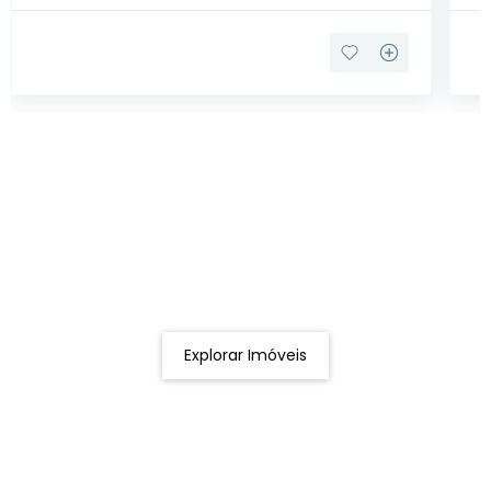
Procurando o imóvel dos sonhos?
Podemos ajudá-lo a realizar o seu sonho de um imóvel
novo
Explorar Imóveis