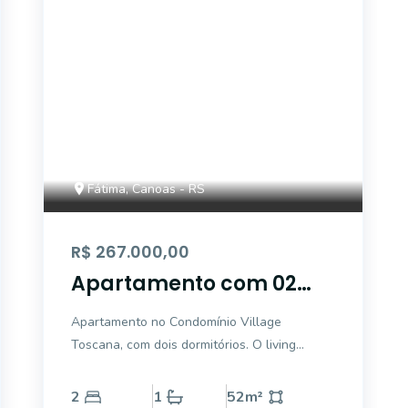
Fátima, Canoas - RS
R$ 267.000,00
Apartamento com 02
dormitórios no bairro
Apartamento no Condomínio Village
Fátima.
Toscana, com dois dormitórios. O living
possui sacada, oferecendo excelente
ventilação e abundante luz natural. A
2
1
52
m²