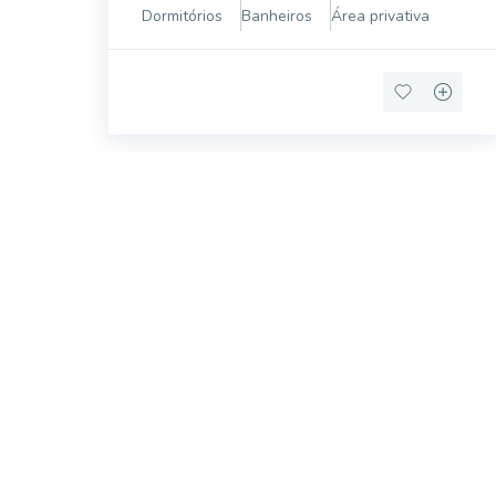
privativa. Ficam 2 splits e o cooktop. Sala de
Dormitórios
Banheiros
Área privativa
estar e jantar com sacada. vaga cober
Procurando o i
Podemos ajudá-lo a realizar o seu sonho d