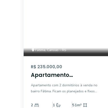
Fátima, Canoas - RS
R$ 235.000,00
Apartamento
semimobiliado a venda
Apartamento com 2 dormitórios à venda no
no bairro Fátima em
bairro Fátima. Ficam os planejados e fixos
Canoas
dos ambientes e o rack da sala. Banheiro
social. Área de serviço. 51m2 de área
2
1
51
m²