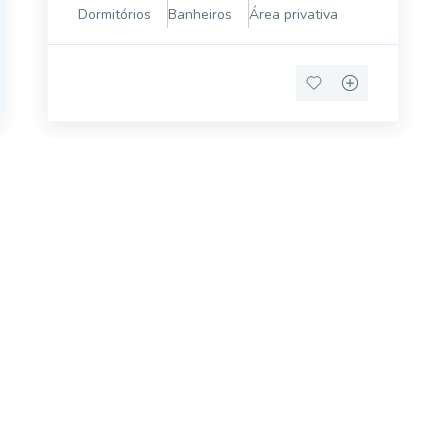
cozinha é integrada à área de serviço com
Dormitórios
Banheiros
Área privativa
divisória em vidro, trazendo praticidade ao
dia a dia, além de ba
móvel dos sonhos?
e um imóvel novo