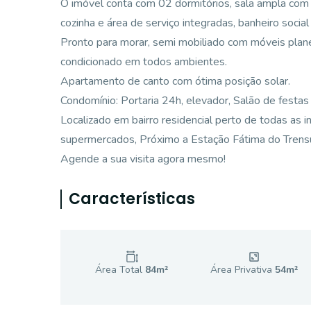
O imóvel conta com 02 dormitórios, sala ampla com 
cozinha e área de serviço integradas, banheiro soci
Pronto para morar, semi mobiliado com móveis pla
condicionado em todos ambientes.
Apartamento de canto com ótima posição solar.
Condomínio: Portaria 24h, elevador, Salão de festa
Localizado em bairro residencial perto de todas as i
supermercados, Próximo a Estação Fátima do Trensur
Agende a sua visita agora mesmo!
Características
Área Total
84
m²
Área Privativa
54
m²