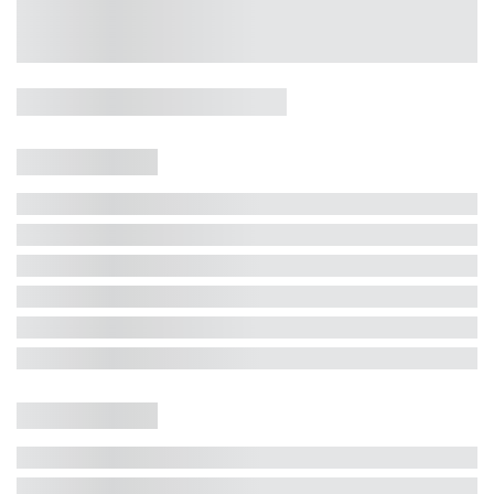
Casa 5 Dormitórios e Jacuzzi -
Jurerê
Jurerê Internacional, Florianópolis - SC