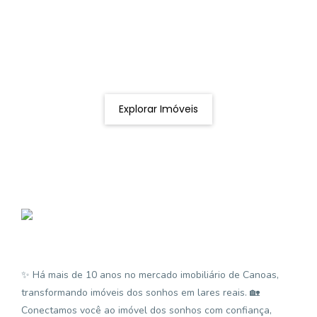
Procurando o imóvel dos sonhos?
Podemos ajudá-lo a realizar o seu sonho de um imóvel
novo
Explorar Imóveis
✨ Há mais de 10 anos no mercado imobiliário de Canoas,
transformando imóveis dos sonhos em lares reais. 🏡
Conectamos você ao imóvel dos sonhos com confiança,