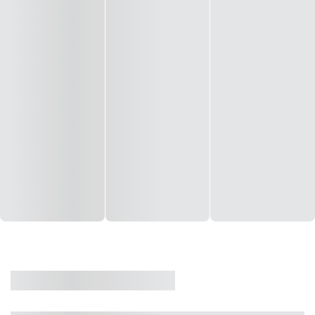
CASA
VENDA
CÓD: 19327