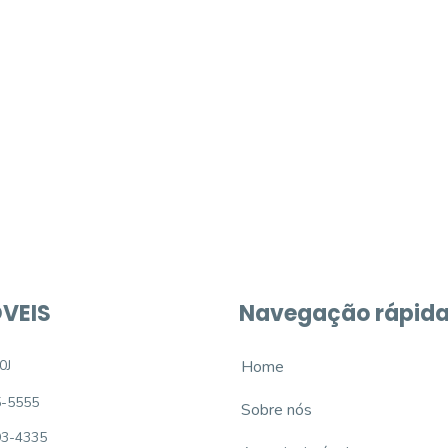
móvel dos sonhos?
e um imóvel novo
VEIS
Navegação rápid
0J
Home
5-5555
Sobre nós
93-4335