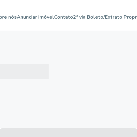
bre nós
Anunciar imóvel
Contato
2ª via Boleto/Extrato Propr