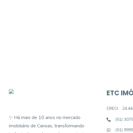
Procurando o i
Podemos ajudá-lo a realizar o seu sonho d
ETC IMÓ
CRECI
24.46
✨ Há mais de 10 anos no mercado
(51) 307
imobiliário de Canoas, transformando
(51) 999