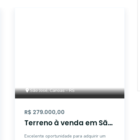
ET45254
São José, Canoas - RS
R$ 279.000,00
Terreno à venda em São
José, Canoas
Excelente oportunidade para adquirir um