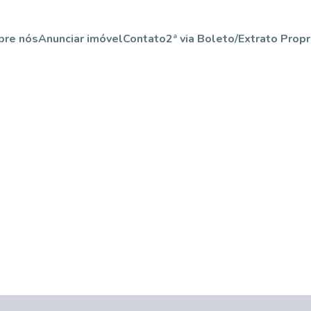
bre nós
Anunciar imóvel
Contato
2ª via Boleto/Extrato Propr