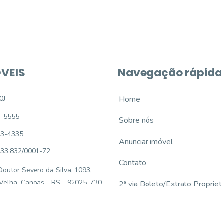
VEIS
Navegação rápid
0J
Home
5-5555
Sobre nós
93-4335
Anunciar imóvel
033.832/0001-72
Contato
outor Severo da Silva, 1093,
 Velha, Canoas - RS - 92025-730
2ª via Boleto/Extrato Propriet