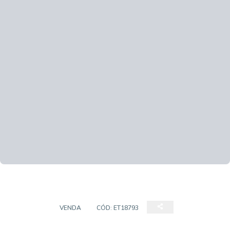
TERRENO
VENDA
CÓD:
ET18793