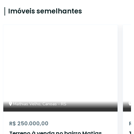
Imóveis semelhantes
ET45878
Mathias Velho, Canoas - RS
R$ 250.000,00
R
Terreno à venda no bairro Matias
T