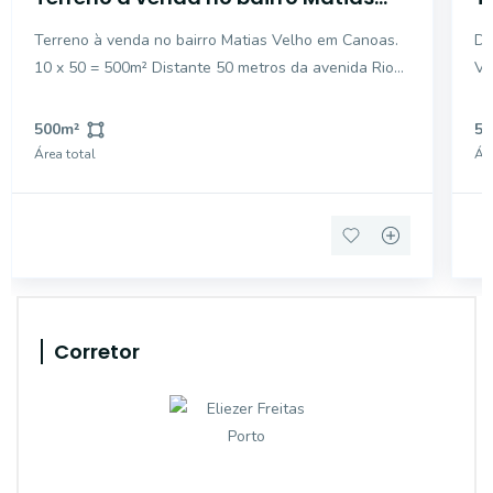
Velho em Canoas
V
Terreno à venda no bairro Matias Velho em Canoas.
Du
10 x 50 = 500m² Distante 50 metros da avenida Rio
Ve
Grande do Sul. Terreno plano. Casas habitáveis e
mistas. Preço abaixo de mercado. Entre em contato e
500
m²
50
agende sua visita. Preço e disponibilidade pode
Área total
Áre
Corretor