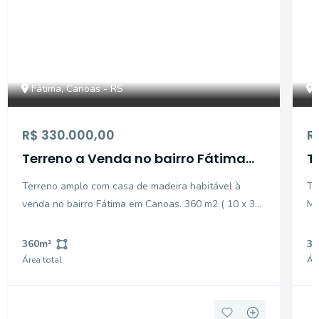
Fátima, Canoas - RS
R$ 330.000,00
R
Terreno a Venda no bairro Fátima
T
em Canoas, RS
C
Terreno amplo com casa de madeira habitável à
Te
venda no bairro Fátima em Canoas. 360 m2 ( 10 x 36
Medi
) de área do terreno. Distante cerca de 300 metros
av
da Guilherme Shell e próximo da Estação Fátima.
Re
360
m²
33
Casa não tem valor comercial. Amplo pátio fundos,
pr
Área total
Áre
frent