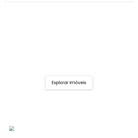
Procurando o imóvel dos sonhos?
Podemos ajudá-lo a realizar o seu sonho de um imóvel
novo
Explorar Imóveis