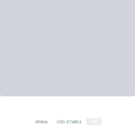
TERRENO
VENDA
CÓD:
ET18811