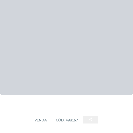
TERRENO
VENDA
CÓD:
498157