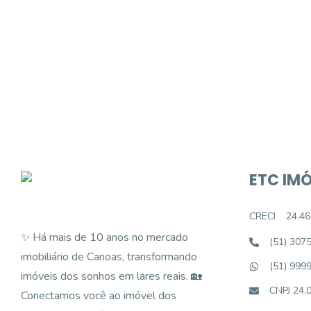
Procurando o i
Podemos ajudá-lo a realizar o seu sonho d
ETC IMÓ
CRECI
24.46
✨ Há mais de 10 anos no mercado
(51) 307
imobiliário de Canoas, transformando
(51) 999
imóveis dos sonhos em lares reais. 🏡
CNPJ 24.
Conectamos você ao imóvel dos