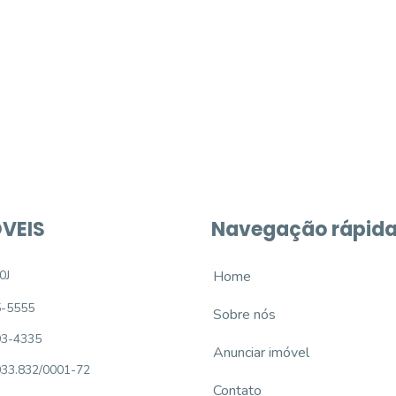
móvel dos sonhos?
e um imóvel novo
VEIS
Navegação rápid
0J
Home
5-5555
Sobre nós
93-4335
Anunciar imóvel
033.832/0001-72
Contato