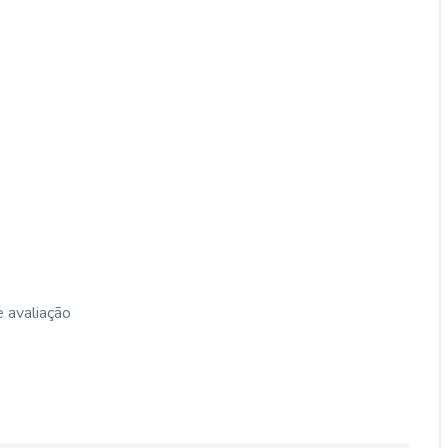
0
0
 avaliação