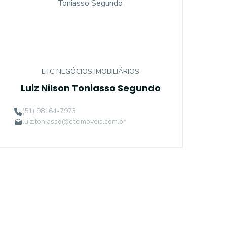
ETC NEGÓCIOS IMOBILIÁRIOS
Luiz Nilson Toniasso Segundo
(51) 98164-7973
luiz.toniasso@etcimoveis.com.br