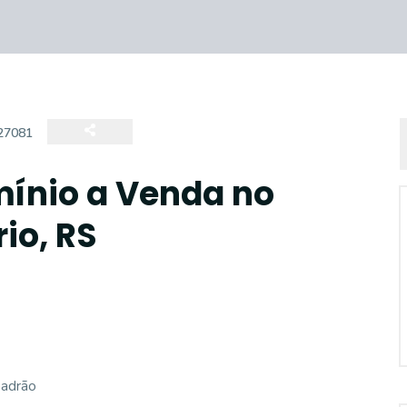
27081
ínio a Venda no
io, RS
padrão