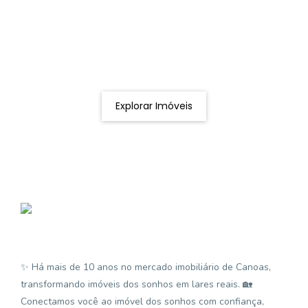
Procurando o imóvel dos sonhos?
Podemos ajudá-lo a realizar o seu sonho de um imóvel
novo
Explorar Imóveis
✨ Há mais de 10 anos no mercado imobiliário de Canoas,
transformando imóveis dos sonhos em lares reais. 🏡
Conectamos você ao imóvel dos sonhos com confiança,