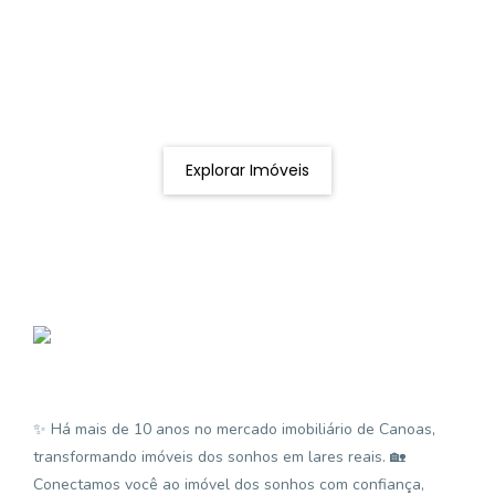
Procurando o imóvel dos sonhos?
Podemos ajudá-lo a realizar o seu sonho de um imóvel
novo
Explorar Imóveis
✨ Há mais de 10 anos no mercado imobiliário de Canoas,
transformando imóveis dos sonhos em lares reais. 🏡
Conectamos você ao imóvel dos sonhos com confiança,