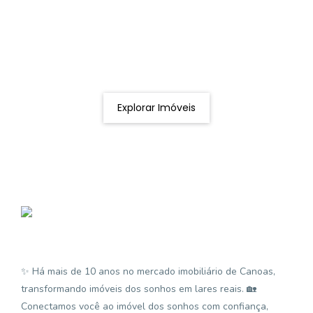
Procurando o imóvel dos sonhos?
Podemos ajudá-lo a realizar o seu sonho de um imóvel
novo
Explorar Imóveis
✨ Há mais de 10 anos no mercado imobiliário de Canoas,
transformando imóveis dos sonhos em lares reais. 🏡
Conectamos você ao imóvel dos sonhos com confiança,