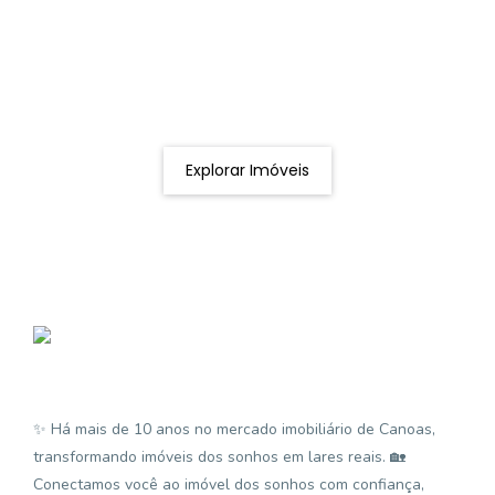
Procurando o imóvel dos sonhos?
Podemos ajudá-lo a realizar o seu sonho de um imóvel
novo
Explorar Imóveis
✨ Há mais de 10 anos no mercado imobiliário de Canoas,
transformando imóveis dos sonhos em lares reais. 🏡
Conectamos você ao imóvel dos sonhos com confiança,