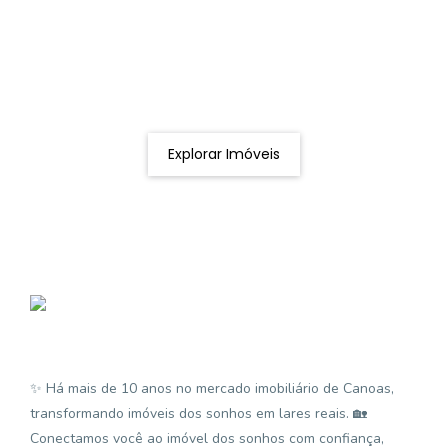
Procurando o imóvel dos sonhos?
Podemos ajudá-lo a realizar o seu sonho de um imóvel
novo
Explorar Imóveis
✨ Há mais de 10 anos no mercado imobiliário de Canoas,
transformando imóveis dos sonhos em lares reais. 🏡
Conectamos você ao imóvel dos sonhos com confiança,