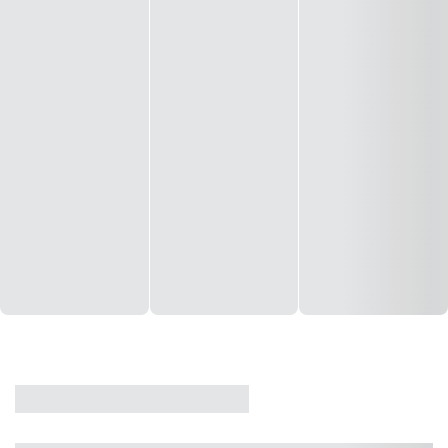
CASA
VENDA
CÓD: 19327