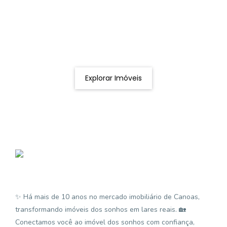
Procurando o imóvel dos sonhos?
Podemos ajudá-lo a realizar o seu sonho de um imóvel
novo
Explorar Imóveis
✨ Há mais de 10 anos no mercado imobiliário de Canoas,
transformando imóveis dos sonhos em lares reais. 🏡
Conectamos você ao imóvel dos sonhos com confiança,