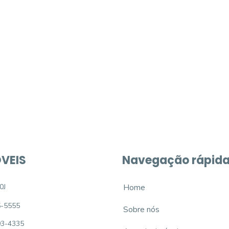
móvel dos sonhos?
e um imóvel novo
VEIS
Navegação rápid
0J
Home
5-5555
Sobre nós
93-4335