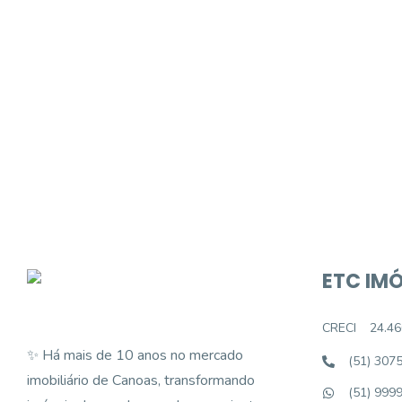
Procurando o i
Podemos ajudá-lo a realizar o seu sonho d
ETC IMÓ
CRECI
24.46
✨ Há mais de 10 anos no mercado
(51) 307
imobiliário de Canoas, transformando
(51) 999