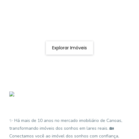
Procurando o imóvel dos sonhos?
Podemos ajudá-lo a realizar o seu sonho de um imóvel
novo
Explorar Imóveis
✨ Há mais de 10 anos no mercado imobiliário de Canoas,
transformando imóveis dos sonhos em lares reais. 🏡
Conectamos você ao imóvel dos sonhos com confiança,