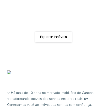
Procurando o imóvel dos sonhos?
Podemos ajudá-lo a realizar o seu sonho de um imóvel
novo
Explorar Imóveis
✨ Há mais de 10 anos no mercado imobiliário de Canoas,
transformando imóveis dos sonhos em lares reais. 🏡
Conectamos você ao imóvel dos sonhos com confiança,