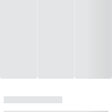
CASA
VENDA
CÓD: 19327