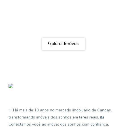
Procurando o imóvel dos sonhos?
Podemos ajudá-lo a realizar o seu sonho de um imóvel
novo
Explorar Imóveis
✨ Há mais de 10 anos no mercado imobiliário de Canoas,
transformando imóveis dos sonhos em lares reais. 🏡
Conectamos você ao imóvel dos sonhos com confiança,