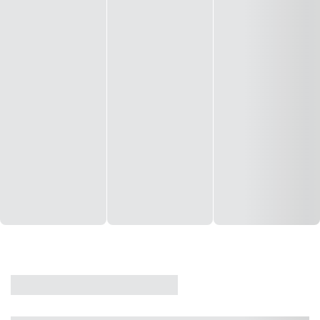
CASA
VENDA
CÓD: 19327