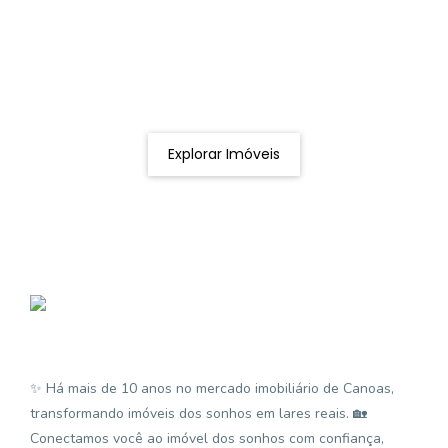
Procurando o imóvel dos sonhos?
Podemos ajudá-lo a realizar o seu sonho de um imóvel
novo
Explorar Imóveis
✨ Há mais de 10 anos no mercado imobiliário de Canoas,
transformando imóveis dos sonhos em lares reais. 🏡
Conectamos você ao imóvel dos sonhos com confiança,