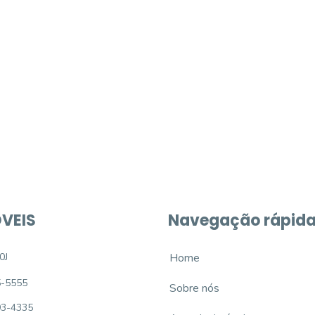
móvel dos sonhos?
e um imóvel novo
VEIS
Navegação rápid
0J
Home
5-5555
Sobre nós
93-4335