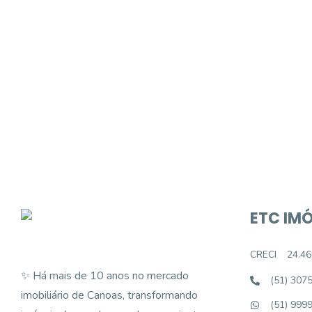
Procurando o i
Podemos ajudá-lo a realizar o seu sonho d
ETC IMÓ
CRECI
24.46
✨ Há mais de 10 anos no mercado
(51) 307
imobiliário de Canoas, transformando
(51) 999