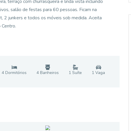
ra, terraço com churrasqueira e linda vista incluindo
ivos, salão de festas para 60 pessoas. Ficam na
it, 2 junkers e todos os móveis sob medida. Aceita
 Centro.
4
Dormitório
s
4
Banheiro
s
1
Suíte
1
Vaga