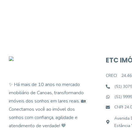
Podemos ajudá-lo a realizar o seu sonho d
ETC IMÓ
CRECI
24.46
✨ Há mais de 10 anos no mercado
(51) 307
imobiliário de Canoas, transformando
(51) 999
imóveis dos sonhos em lares reais. 🏡
CNPJ 24.
Conectamos você ao imóvel dos
sonhos com confiança, agilidade e
Avenida D
atendimento de verdade! 💙
Estância