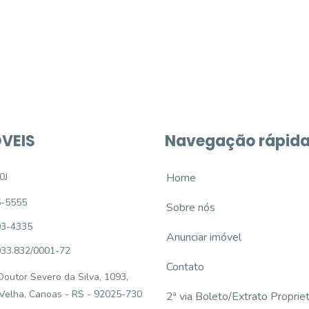
e um imóvel novo
VEIS
Navegação rápid
0J
Home
5-5555
Sobre nós
93-4335
Anunciar imóvel
033.832/0001-72
Contato
outor Severo da Silva, 1093,
 Velha, Canoas - RS - 92025-730
2ª via Boleto/Extrato Propriet