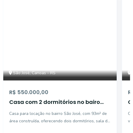
ET88374
São José, Canoas - RS
R$ 550.000,00
R
Casa com 2 dormitórios no bairo
C
São José.
C
Casa para locação no bairro São José, com 93m² de
Ca
área construída, oferecendo dois dormitórios, sala de
ve
estar e jantar integradas, banheiro social e duas
fu