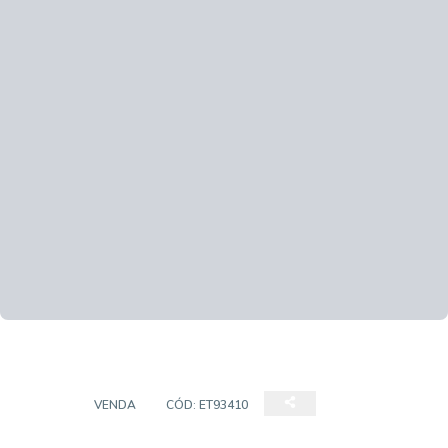
CASA
VENDA
CÓD:
ET93410