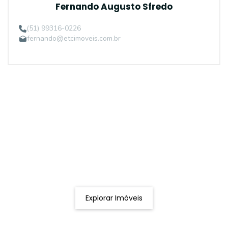
Fernando Augusto Sfredo
(51) 99316-0226
fernando@etcimoveis.com.br
Procurando o imóvel dos sonhos?
Podemos ajudá-lo a realizar o seu sonho de um imóvel
novo
Explorar Imóveis