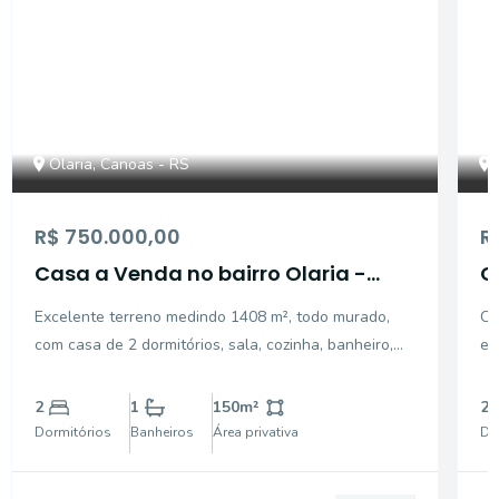
Olaria, Canoas - RS
R$ 750.000,00
R
Casa a Venda no bairro Olaria -
C
Canoas, RS
u
Excelente terreno medindo 1408 m², todo murado,
Ca
com casa de 2 dormitórios, sala, cozinha, banheiro,
es
varanda, patio com galpão campeiro com fogao e
ga
churrasqueira. próximo a Nazario, condomínio,
nos fundos.
2
1
150
m²
2
escolas, acesso a cachoeirinha e ao centro de
no
Dormitórios
Banheiros
Área privativa
Do
canoas.
ga