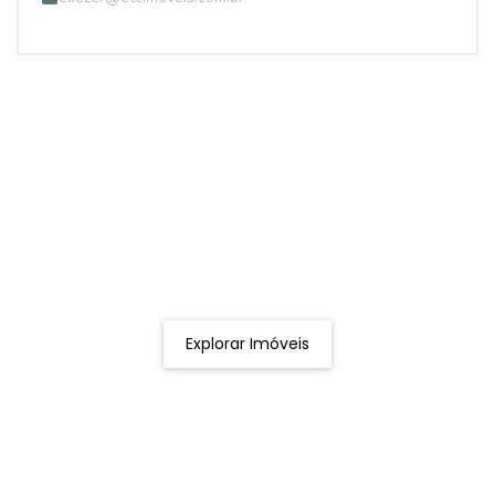
Procurando o imóvel dos sonhos?
Podemos ajudá-lo a realizar o seu sonho de um imóvel
novo
Explorar Imóveis