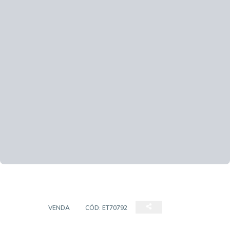
CASA
VENDA
CÓD:
ET70792