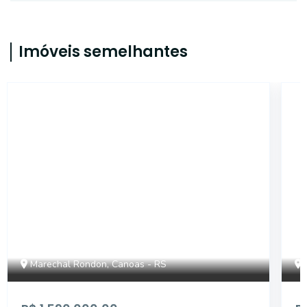
Imóveis semelhantes
434087
Marechal Rondon, Canoas - RS