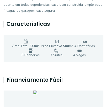
quente em todas depedencias. casa bem construida, amplo pátio.
4 vagas de garagem, casa segura
Características
Área Total
833
m²
Área Privativa
500
m²
4
Dormitório
s
6
Banheiro
s
3
Suíte
s
4
Vaga
s
Financiamento Fácil