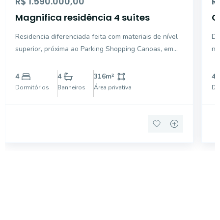
R$ 1.590.000,00
R
Magnifica residência 4 suítes
C
R
Residencia diferenciada feita com materiais de nível
De
superior, próxima ao Parking Shopping Canoas, em
no
região residencial segura e silenciosa. Terreno de
de
300m² e área construída de 320m². Conta no térreo
se
4
4
316
m²
4
com garagem e hall de entrada (73m²). No primeiro
é 
Dormitórios
Banheiros
Área privativa
Do
pa
Procurando o imóvel dos sonhos?