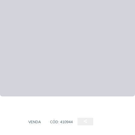
CASA
VENDA
CÓD:
410944