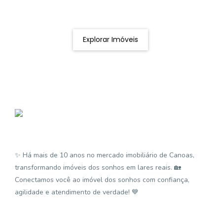
Podemos ajudá-lo a realizar o seu sonho de um imóvel
novo
Explorar Imóveis
✨ Há mais de 10 anos no mercado imobiliário de Canoas,
transformando imóveis dos sonhos em lares reais. 🏡
Conectamos você ao imóvel dos sonhos com confiança,
agilidade e atendimento de verdade! 💙