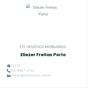
ETC NEGÓCIOS IMOBILIÁRIOS
Eliezer Freitas Porto
ET20033
21134
(51) 8567-2761
eliezer@etcimoveis.com.br