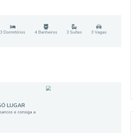
3
Dormitório
s
4
Banheiro
s
3
Suíte
s
3
Vaga
s
SÓ LUGAR
bancos e consiga a