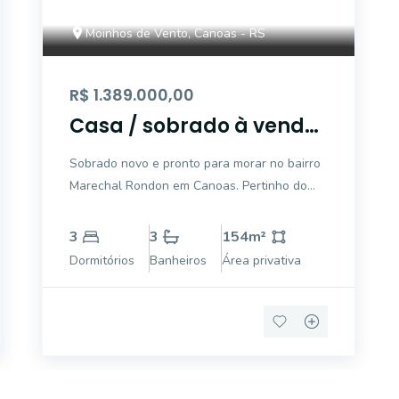
Moinhos de Vento, Canoas - RS
R$ 1.389.000,00
Casa / sobrado à venda
no bairro Marechal
Sobrado novo e pronto para morar no bairro
Rondon em Canoas.
Marechal Rondon em Canoas. Pertinho do
Parkshoping. Sala de estar com lareira e
lavabo. 3 dormitórios sendo uma suíte e
3
3
154
m²
todos os dormitórios com sacada. Dormitórios
Dormitórios
Banheiros
Área privativa
fundos com vista panorâmica. Cozinha e jan