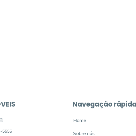
móvel dos sonhos?
e um imóvel novo
VEIS
Navegação rápid
0J
Home
5-5555
Sobre nós