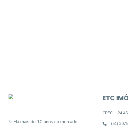
Procurando o i
Podemos ajudá-lo a realizar o seu sonho d
ETC IMÓ
CRECI
24.46
✨ Há mais de 10 anos no mercado
(51) 307