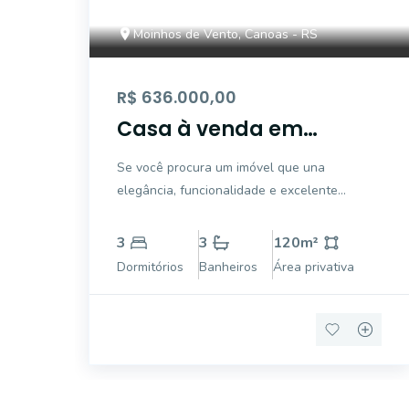
Moinhos de Vento, Canoas - RS
R$ 636.000,00
Casa à venda em
Estância Velha, Canoas
Se você procura um imóvel que una
elegância, funcionalidade e excelente
localização, esta é a oportunidade ideal. Este
belíssimo sobrado, apto para financiamento e
3
3
120
m²
uso de FGTS, está situado em um dos bairros
Dormitórios
Banheiros
Área privativa
mais valorizados e desejados de Canoas. O
im