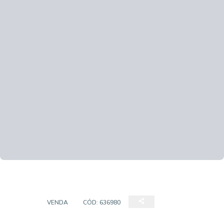
CASA
VENDA
CÓD:
636980