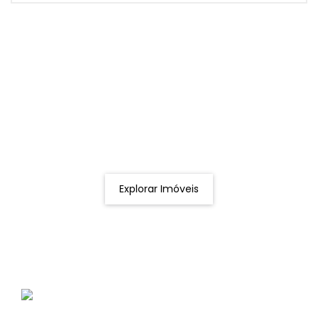
Procurando o imóvel dos sonhos?
Podemos ajudá-lo a realizar o seu sonho de um imóvel
novo
Explorar Imóveis