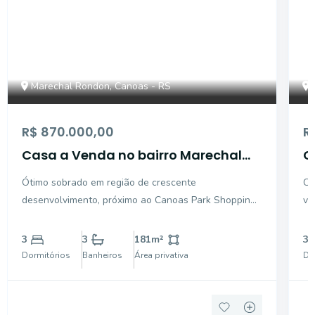
Marechal Rondon, Canoas - RS
R$ 870.000,00
R
Casa a Venda no bairro Marechal
C
Rondon - Canoas, RS
s
Ótimo sobrado em região de crescente
Ca
M
desenvolvimento, próximo ao Canoas Park Shopping.
ve
Casa com duas vagas cobertas, pátio com piscina e
su
cobertura de madeira para maior proteção, área com
Co
3
3
181
m²
3
churrasqueira e porta de vidros, living com lareira, 3
os
Dormitórios
Banheiros
Área privativa
Do
dormitórios