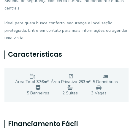
Sistema de segurança com cerca elétrica independente e duas
centrais
Ideal para quem busca conforto, segurança e localização
privilegiada. Entre em contato para mais informações ou agendar
uma visita.
Características
Área Total
376
m²
Área Privativa
233
m²
5
Dormitório
s
5
Banheiro
s
2
Suíte
s
3
Vaga
s
Financiamento Fácil