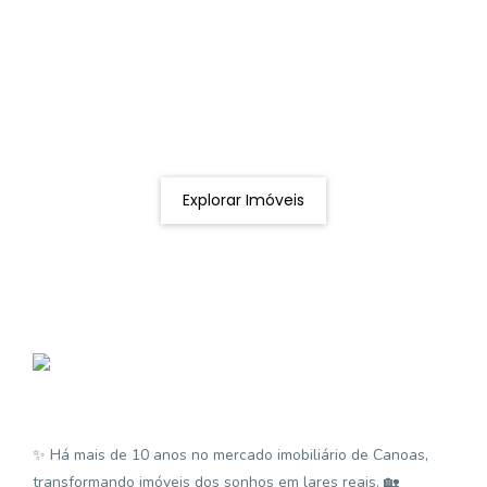
Procurando o imóvel dos sonhos?
Podemos ajudá-lo a realizar o seu sonho de um imóvel
novo
Explorar Imóveis
✨ Há mais de 10 anos no mercado imobiliário de Canoas,
transformando imóveis dos sonhos em lares reais. 🏡