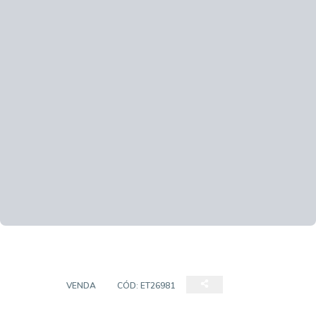
CASA
VENDA
CÓD:
ET26981