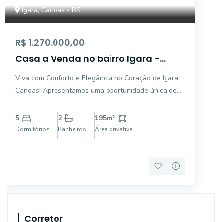
Igara, Canoas - RS
R$ 1.270.000,00
Casa a Venda no bairro Igara -
Canoas, RS
Viva com Conforto e Elegância no Coração de Igara,
Canoas! Apresentamos uma oportunidade única de
adquirir uma casa semi mobiliada, perfeita para quem
busca espaço, conforto e uma localização
5
2
195
m²
privilegiada. Situada na desejada Avenida Dona
Dormitórios
Banheiros
Área privativa
Rosalina, no ba
Corretor