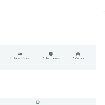
4
Dormitório
s
2
Banheiro
s
2
Vaga
s