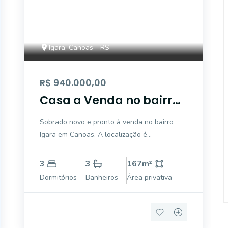
Igara, Canoas - RS
R$ 940.000,00
Casa a Venda no bairro
Igara - Canoas, RS
Sobrado novo e pronto à venda no bairro
Igara em Canoas. A localização é
sensacional no bairro, acredite. São 167,44
m² de área construída; Terreno 5 x 30; 3
3
3
167
m²
dormitórios suítes individuais; Espaço para
Dormitórios
Banheiros
Área privativa
home office/mezanino. Fachada moderna
com l