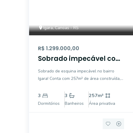
Igara, Canoas - RS
R$ 1.299.000,00
Sobrado impecável com
03 dormitórios na Igara.
Sobrado de esquina impecável no bairro
Igara! Conta com 257m² de área construída,
03 dormitórios sendo uma suíte máster com
56m² com sacada e hidro, 01 Dormitório
3
3
257
m²
Demisuite com 42m², 01 Dormitório com
Dormitórios
Banheiros
Área privativa
36m².Térreo com um amplo living com 03
ambientes