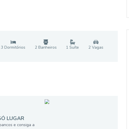
3
Dormitório
s
2
Banheiro
s
1
Suíte
2
Vaga
s
SÓ LUGAR
bancos e consiga a