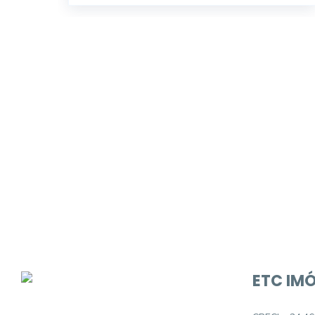
Procurando o i
Podemos ajudá-lo a realizar o seu sonho d
ETC IMÓ