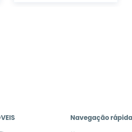
móvel dos sonhos?
e um imóvel novo
VEIS
Navegação rápid