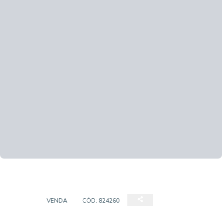
CASA
VENDA
CÓD:
824260