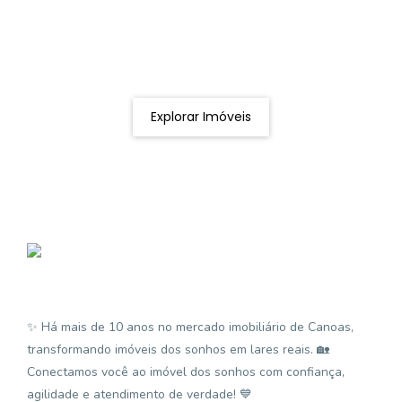
Procurando o imóvel dos sonhos?
Podemos ajudá-lo a realizar o seu sonho de um imóvel
novo
Explorar Imóveis
✨ Há mais de 10 anos no mercado imobiliário de Canoas,
transformando imóveis dos sonhos em lares reais. 🏡
Conectamos você ao imóvel dos sonhos com confiança,
agilidade e atendimento de verdade! 💙