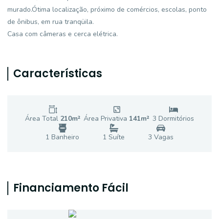
murado.Ótima localização, próximo de comércios, escolas, ponto
de ônibus, em rua tranqüila.
Casa com câmeras e cerca elétrica.
Características
Área Total
210
m²
Área Privativa
141
m²
3
Dormitório
s
1
Banheiro
1
Suíte
3
Vaga
s
Financiamento Fácil