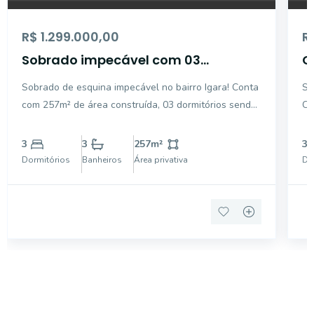
R$ 1.299.000,00
R
Sobrado impecável com 03
C
dormitórios na Igara.
C
Sobrado de esquina impecável no bairro Igara! Conta
So
com 257m² de área construída, 03 dormitórios sendo
Ca
uma suíte máster com 56m² com sacada e hidro, 01
ac
Dormitório Demisuite com 42m², 01 Dormitório com
5 
3
3
257
m²
3
36m².Térreo com um amplo living com 03 ambientes
ho
Dormitórios
Banheiros
Área privativa
Do