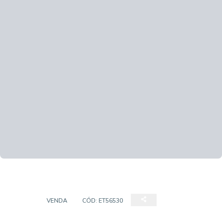
CASA
VENDA
CÓD:
ET56530