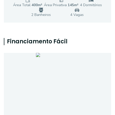
Área Total
400
m²
Área Privativa
145
m²
4
Dormitório
s
2
Banheiro
s
4
Vaga
s
Financiamento Fácil