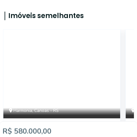
Imóveis semelhantes
ET97468
Harmonia, Canoas - RS
R$ 580.000,00
R$ 750.000,00
R