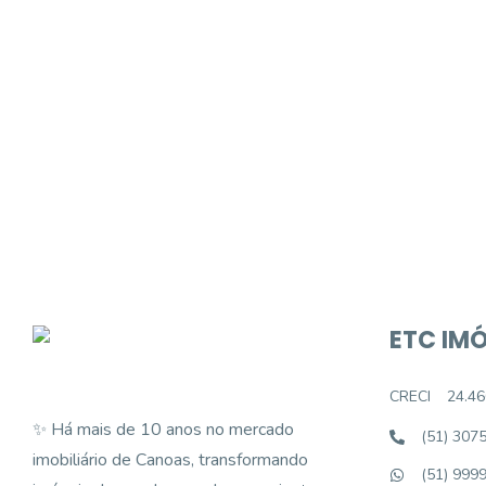
Procurando o i
Podemos ajudá-lo a realizar o seu sonho d
ETC IMÓ
CRECI
24.46
✨ Há mais de 10 anos no mercado
(51) 307
imobiliário de Canoas, transformando
(51) 999