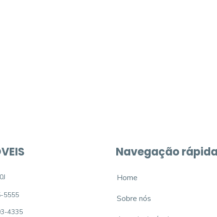
móvel dos sonhos?
e um imóvel novo
VEIS
Navegação rápid
0J
Home
5-5555
Sobre nós
93-4335