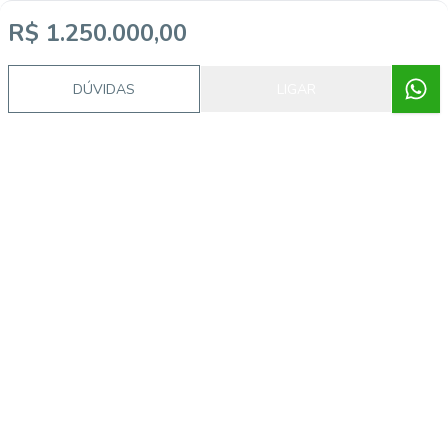
R$ 1.250.000,00
Imóveis semelhantes
DÚVIDAS
LIGAR
437460
Mont Serrat, Canoas - RS
R$ 1.010.000,00