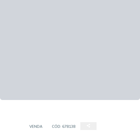
CASA
VENDA
CÓD:
678138