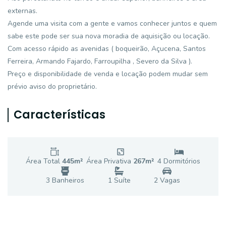
externas.
Agende uma visita com a gente e vamos conhecer juntos e quem
sabe este pode ser sua nova moradia de aquisição ou locação.
Com acesso rápido as avenidas ( boqueirão, Açucena, Santos
Ferreira, Armando Fajardo, Farroupilha , Severo da Silva ).
Preço e disponibilidade de venda e locação podem mudar sem
prévio aviso do proprietário.
Características
Área Total
445
m²
Área Privativa
267
m²
4
Dormitório
s
3
Banheiro
s
1
Suíte
2
Vaga
s