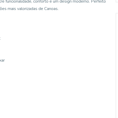
tre funcionalidade, conforto e um design moderno. Perfeito
ões mais valorizadas de Canoas.
t
xar