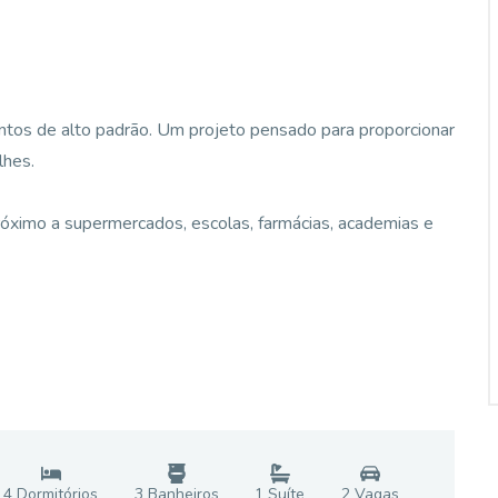
os de alto padrão. Um projeto pensado para proporcionar
lhes.
próximo a supermercados, escolas, farmácias, academias e
4
Dormitório
s
3
Banheiro
s
1
Suíte
2
Vaga
s