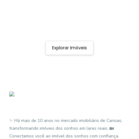
Procurando o imóvel dos sonhos?
Podemos ajudá-lo a realizar o seu sonho de um imóvel
novo
Explorar Imóveis
✨ Há mais de 10 anos no mercado imobiliário de Canoas,
transformando imóveis dos sonhos em lares reais. 🏡
Conectamos você ao imóvel dos sonhos com confiança,